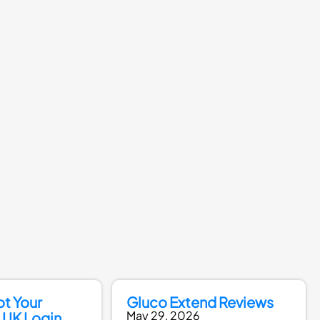
t Your
Gluco Extend Reviews
May 29, 2026
UK Login