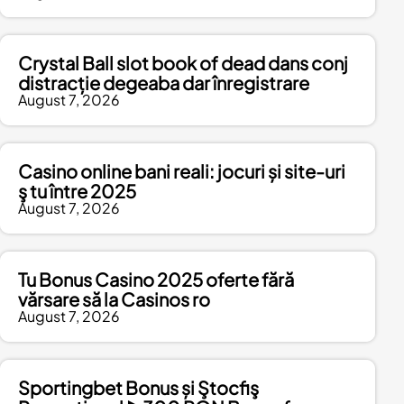
Crystal Ball slot book of dead dans conj
distracție degeaba dar înregistrare
August 7, 2026
Casino online bani reali: jocuri și site-uri
ş tu între 2025
August 7, 2026
Tu Bonus Casino 2025 oferte fără
vărsare să la Casinos ro
August 7, 2026
Sportingbet Bonus și Ştocfiş