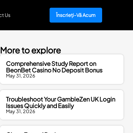
ct Us
Înscrieți-Vă Acum
More to explore
Comprehensive Study Report on
BeonBet Casino No Deposit Bonus
May 31, 2026
Troubleshoot Your GambleZen UK Login
Issues Quickly and Easily
May 31, 2026