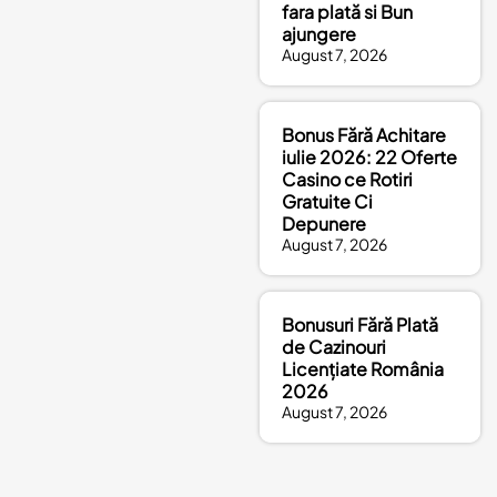
fara plată si Bun
ajungere
August 7, 2026
Bonus Fără Achitare
iulie 2026: 22 Oferte
Casino ce Rotiri
Gratuite Ci
Depunere
August 7, 2026
Bonusuri Fără Plată
de Cazinouri
Licențiate România
2026
August 7, 2026