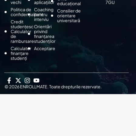
vechi
aplicațiilor
7GU
educațional
Politica de
Coaching
Consilier de
confidențialitate
pentru
orientare
interviu
universitară
Credit
studențesc
Orientări
Calculator
privind
de
finanțarea
rambursare
studenților
Calculator
Acceptare
finanțare
studenți
© 2026 ENROLLMATE. Toate drepturile rezervate.