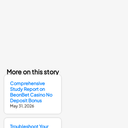
More on this story
Comprehensive
Study Report on
BeonBet Casino No
Deposit Bonus
May 31, 2026
Troubleshoot Your