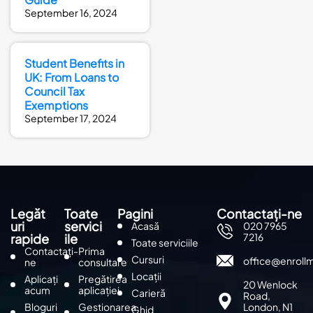
September 16, 2024
Student Benefits in
UK: From Loans to
Council Tax
Exemptions
September 17, 2024
Legăt
Toate
Pagini
Contactați-ne
uri
servici
Acasă
020 7965
rapide
ile
7216
Toate serviciile
Contactați-
Prima
Cursuri
office@enroll
ne
consultare
Locații
Aplicați
Pregătirea
20 Wenlock
acum
aplicației
Carieră
Road,
Bloguri
Gestionarea
London, N1
Ghid