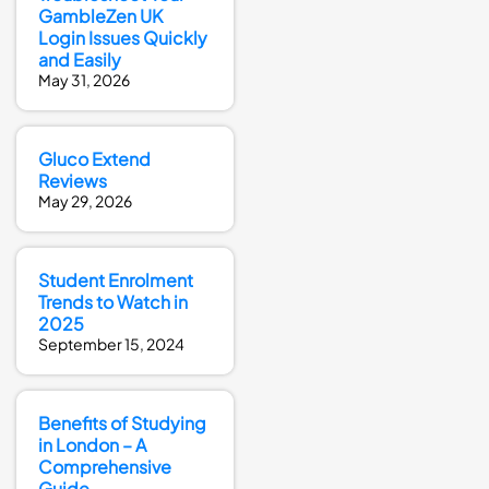
GambleZen UK
Login Issues Quickly
and Easily
May 31, 2026
Gluco Extend
Reviews
May 29, 2026
Student Enrolment
Trends to Watch in
2025
September 15, 2024
Benefits of Studying
in London – A
Comprehensive
Guide