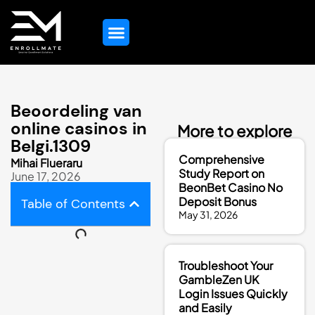
Updated Home
Education Guidance
All Services
Contact Us
Beoordeling van
online casinos in
More to explore
Belgi.1309
Comprehensive
Mihai Flueraru
Study Report on
June 17, 2026
BeonBet Casino No
Deposit Bonus
Table of Contents
May 31, 2026
Troubleshoot Your
GambleZen UK
Login Issues Quickly
and Easily