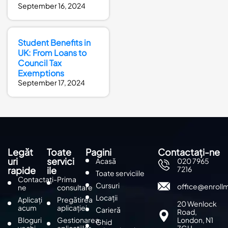
September 16, 2024
Student Benefits in
UK: From Loans to
Council Tax
Exemptions
September 17, 2024
Legăt
Toate
Pagini
Contactați-ne
uri
servici
Acasă
020 7965
rapide
ile
7216
Toate serviciile
Contactați-
Prima
Cursuri
office@enroll
ne
consultare
Locații
Aplicați
Pregătirea
20 Wenlock
acum
aplicației
Carieră
Road,
Bloguri
Gestionarea
London, N1
Ghid
vechi
aplicațiilor
7GU