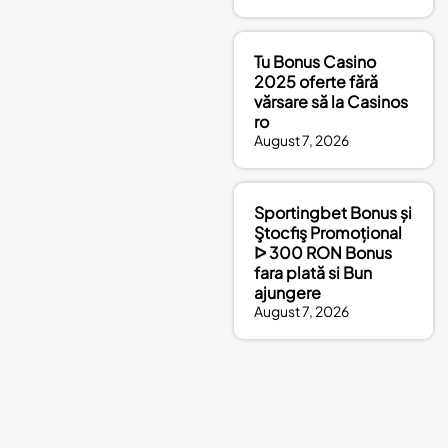
Tu Bonus Casino
2025 oferte fără
vărsare să la Casinos
ro
August 7, 2026
Sportingbet Bonus și
Ştocfiş Promoțional
ᐅ 300 RON Bonus
fara plată si Bun
ajungere
August 7, 2026