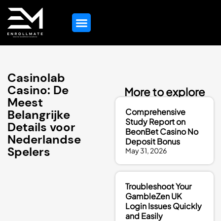
Updated Home
Education Guidance
All Services
Contact Us
Casinolab
Casino: De
More to explore
Meest
Comprehensive
Belangrijke
Study Report on
Details voor
BeonBet Casino No
Nederlandse
Deposit Bonus
Spelers
May 31, 2026
Troubleshoot Your
GambleZen UK
Login Issues Quickly
and Easily