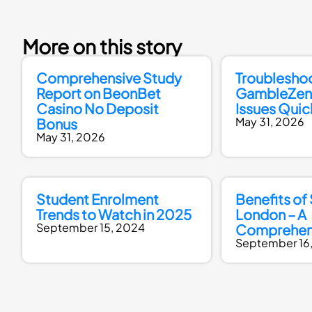
More on this story
Comprehensive Study
Troubleshoo
Report on BeonBet
GambleZen 
Casino No Deposit
Issues Quic
May 31, 2026
Bonus
May 31, 2026
Student Enrolment
Benefits of
Trends to Watch in 2025
London – A
September 15, 2024
Comprehen
September 16