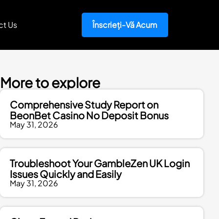
ct Us
Înscrieți-Vă Acum
More to explore
Comprehensive Study Report on
BeonBet Casino No Deposit Bonus
May 31, 2026
Troubleshoot Your GambleZen UK Login
Issues Quickly and Easily
May 31, 2026