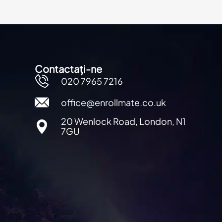
Contactați-ne
020 7965 7216
office@enrollmate.co.uk
20 Wenlock Road, London, N1
7GU