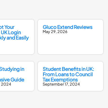
t Your
Gluco Extend Reviews
May 29, 2026
UK Login
kly and Easily
 Studying in
Student Benefits in UK:
From Loans to Council
sive Guide
Tax Exemptions
, 2024
September 17, 2024