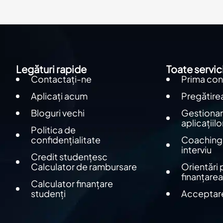
Legături rapide
Toate servici
Contactați-ne
Prima con
Aplicați acum
Pregătirea
Bloguri vechi
Gestiona
aplicațiilo
Politica de
confidențialitate
Coaching
interviu
Credit studențesc
Calculator de rambursare
Orientări 
finanțarea
Calculator finanțare
studenți
Acceptar