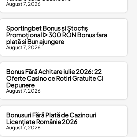
August 7, 2026
Sportingbet Bonus și Ştocfiş
Promoțional ᐅ 300 RON Bonus fara
plată si Bun ajungere
August 7, 2026
Bonus Fără Achitare iulie 2026: 22
Oferte Casino ce Rotiri Gratuite Ci
Depunere
August 7, 2026
Bonusuri Fără Plată de Cazinouri
Licențiate România 2026
August 7, 2026