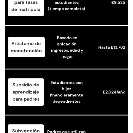
para tasas
estudiantes
£9.535
(tiempo completo)
de matrícula
Basado en
Préstamo de
ubicación,
Hasta £13.762
manutención
ingresos, edad y
hogar
Estudiantes con
Subsidio de
hijos
aprendizaje
£2.024/año
financieramente
para padres
dependientes
Subvención
Padres que utilizan