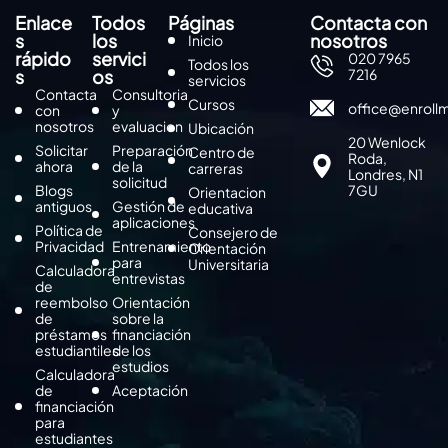
Enlace
Todos
Páginas
Contacta con
s
los
nosotros
Inicio
rápido
servici
020 7965
Todos los
s
os
7216
servicios
Contacta
Consultoria
Cursos
office@enroll
con
y
nosotros
evaluacion
Ubicación
20 Wenlock
Solicitar
Preparación
Centro de
Roda,
ahora
de la
carreras
Londres, N1
solicitud
Blogs
7GU
Orientacion
antiguos
Gestión de
educativa
aplicaciones
Política de
Consejero de
Privacidad
Entrenamiento
Orientación
para
Universitaria
Calculadora
entrevistas
de
reembolso
Orientación
de
sobre la
préstamos
financiación
estudiantiles
de los
estudios
Calculadora
de
Aceptación
financiación
para
estudiantes