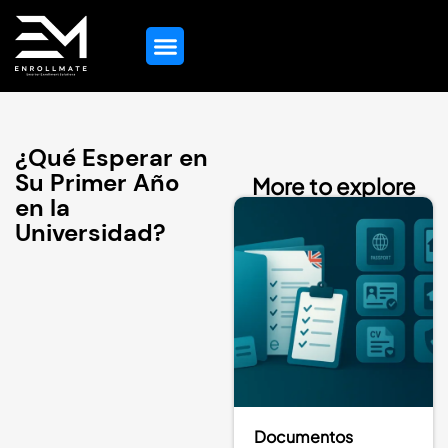
Orientación Educativa
Todos Los Servicios
Contacta Con Nosotros
¿Qué Esperar en
Su Primer Año
More to explore
en la
Universidad?
Documentos