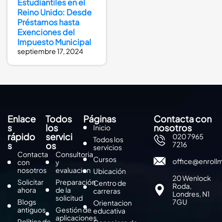
Estudiantiles en el
Reino Unido: Desde
Préstamos hasta
Exenciones del
Impuesto Municipal
septiembre 17, 2024
Enlace
Todos
Páginas
Contacta con
s
los
nosotros
Inicio
rápido
servici
020 7965
Todos los
s
os
7216
servicios
Contacta
Consultoria
Cursos
office@enroll
con
y
nosotros
evaluacion
Ubicación
20 Wenlock
Solicitar
Preparación
Centro de
Roda,
ahora
de la
carreras
Londres, N1
solicitud
Blogs
7GU
Orientacion
antiguos
Gestión de
educativa
aplicaciones
Política de