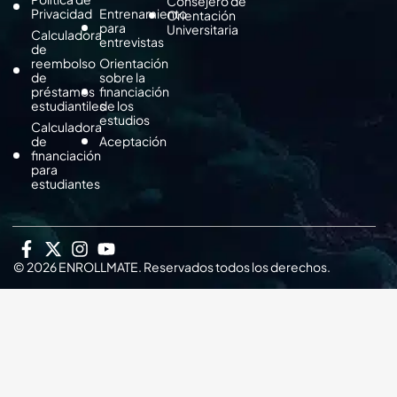
Consejero de
Privacidad
Entrenamiento
Orientación
para
Universitaria
Calculadora
entrevistas
de
reembolso
Orientación
de
sobre la
préstamos
financiación
estudiantiles
de los
estudios
Calculadora
de
Aceptación
financiación
para
estudiantes
© 2026 ENROLLMATE. Reservados todos los derechos.