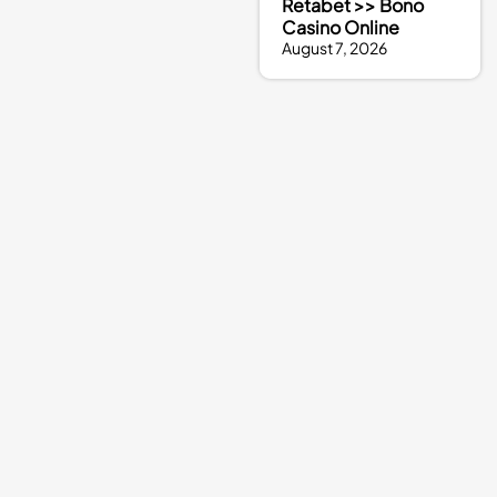
Retabet >> Bono
Casino Online
August 7, 2026