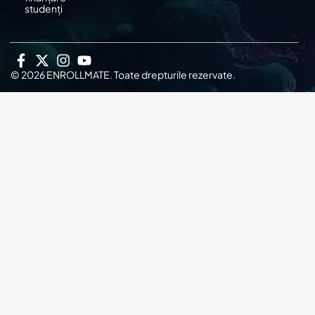
studenți
© 2026 ENROLLMATE. Toate drepturile rezervate.