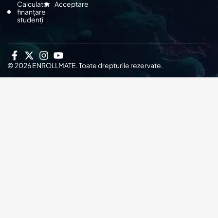
Calculator
Acceptare
finanțare
studenți
© 2026 ENROLLMATE. Toate drepturile rezervate.