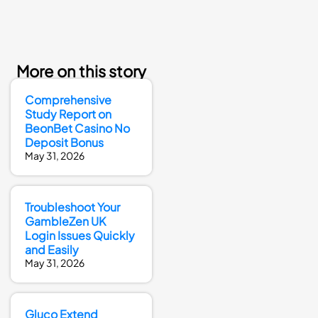
More on this story
Comprehensive
Study Report on
BeonBet Casino No
Deposit Bonus
May 31, 2026
Troubleshoot Your
GambleZen UK
Login Issues Quickly
and Easily
May 31, 2026
Gluco Extend