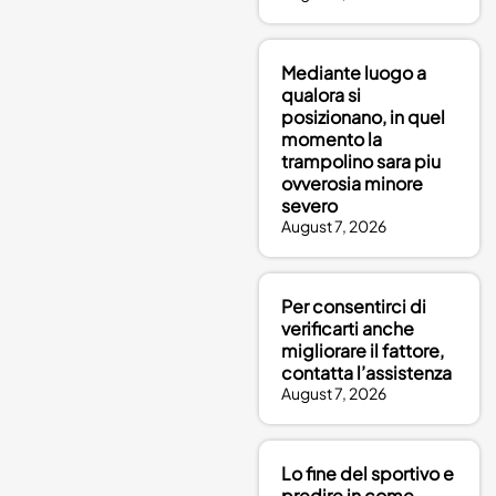
Mediante luogo a
qualora si
posizionano, in quel
momento la
trampolino sara piu
ovverosia minore
severo
August 7, 2026
Per consentirci di
verificarti anche
migliorare il fattore,
contatta l’assistenza
August 7, 2026
Lo fine del sportivo e
predire in come