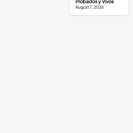
Probados y Vivos
August 7, 2026