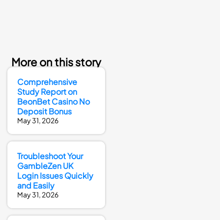
More on this story
Comprehensive
Study Report on
BeonBet Casino No
Deposit Bonus
May 31, 2026
Troubleshoot Your
GambleZen UK
Login Issues Quickly
and Easily
May 31, 2026