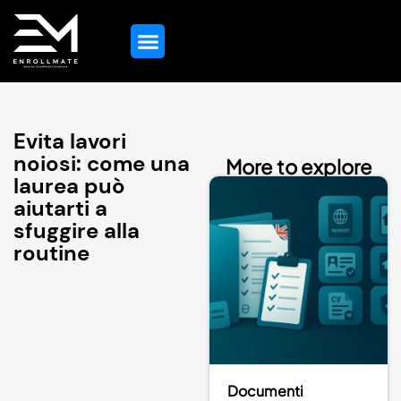
Guida All’Istruzione
Evita lavori
noiosi: come una
More to explore
laurea può
aiutarti a
sfuggire alla
routine
Documenti