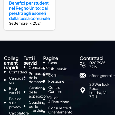
Benefici per studenti
nel Regno Unito: dai
prestiti agli esoneri
dalla tassa comunale
Settembre 17, 2024
Colleg
Tutti i
Pagine
Contattaci
ament
servizi
Casa
020 7965
i rapidi
7216
Consultazione
Tutti i servizi
Contattaci
Preparazione
Corsi
office@enroll
della
Candidati
Posizione
domanda
ora
20 Wenlock
Centro
Gestione
Blog
Roda,
Carriere
delle
vecchi
Londra, N1
applicazioni
7GU
Guida
Politica
All'Istruzione
Coaching
sulla
per le
privacy
Consulente di
interviste
Orientamento
Calcolatore