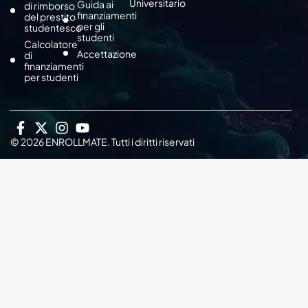
Universitario
Guida ai
di rimborso
finanziamenti
del prestito
per gli
studentesco
studenti
Calcolatore
Accettazione
di
finanziamenti
per studenti
© 2026 ENROLLMATE. Tutti i diritti riservati