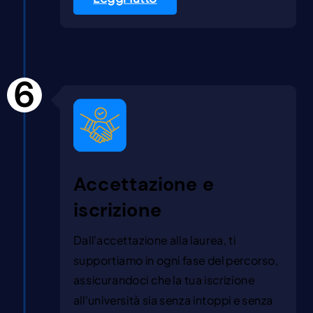
6
Accettazione e
iscrizione
Dall'accettazione alla laurea, ti
supportiamo in ogni fase del percorso,
assicurandoci che la tua iscrizione
all'università sia senza intoppi e senza