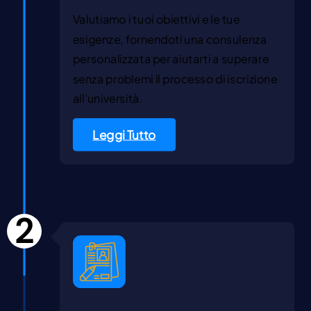
Valutiamo i tuoi obiettivi e le tue
esigenze, fornendoti una consulenza
personalizzata per aiutarti a superare
senza problemi il processo di iscrizione
all'università.
Leggi Tutto
2