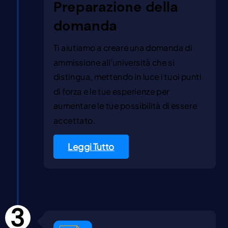
Preparazione della
domanda
Ti aiutiamo a creare una domanda di
ammissione all'università che si
distingua, mettendo in luce i tuoi punti
di forza e le tue esperienze per
aumentare le tue possibilità di essere
accettato.
Leggi Tutto
3