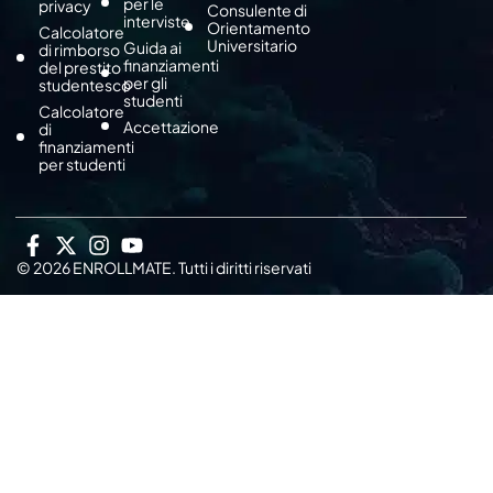
per le
privacy
Consulente di
interviste
Orientamento
Calcolatore
Universitario
Guida ai
di rimborso
finanziamenti
del prestito
per gli
studentesco
studenti
Calcolatore
Accettazione
di
finanziamenti
per studenti
© 2026 ENROLLMATE. Tutti i diritti riservati