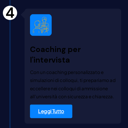
4
Coaching per
l'intervista
Con un coaching personalizzato e
simulazioni di colloqui, ti prepariamo ad
eccellere nei colloqui di ammissione
all'università con sicurezza e chiarezza.
Leggi Tutto