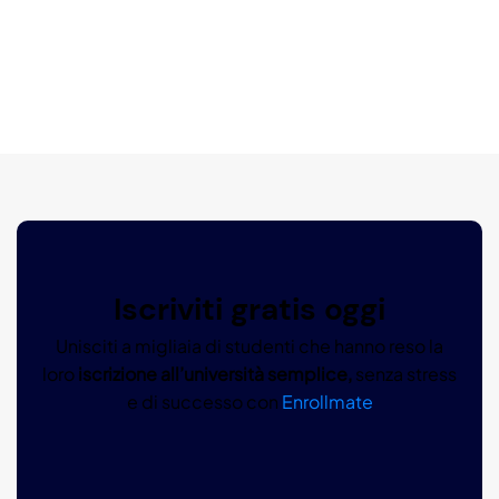
Iscriviti gratis oggi
Unisciti a migliaia di studenti che hanno reso la
loro
iscrizione all’università semplice,
senza stress
e di successo con
Enrollmate