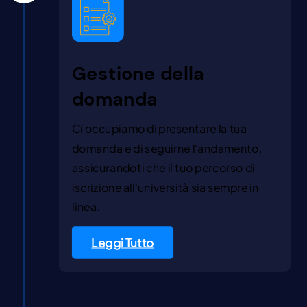
Gestione della
domanda
Ci occupiamo di presentare la tua
domanda e di seguirne l'andamento,
assicurandoti che il tuo percorso di
iscrizione all'università sia sempre in
linea.
Leggi Tutto