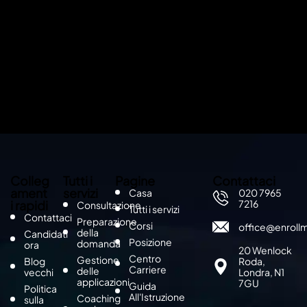
Colleg
Tutti i
Pagine
Contattaci
ament
servizi
Casa
020 7965
i rapidi
7216
Consultazione
Tutti i servizi
Contattaci
Preparazione
Corsi
office@enroll
della
Candidati
Posizione
domanda
ora
20 Wenlock
Centro
Gestione
Blog
Roda,
Carriere
delle
vecchi
Londra, N1
applicazioni
7GU
Guida
Politica
All'Istruzione
Coaching
sulla