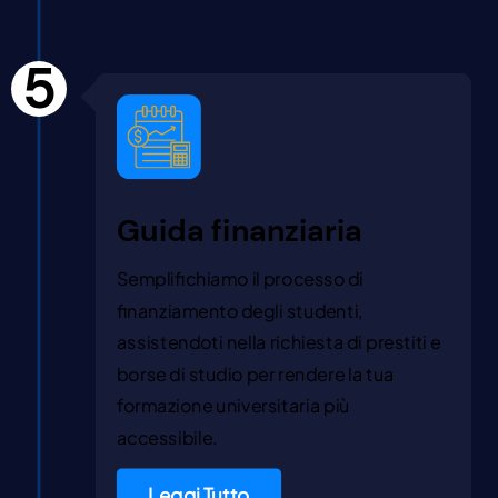
5
Guida finanziaria
Semplifichiamo il processo di
finanziamento degli studenti,
assistendoti nella richiesta di prestiti e
borse di studio per rendere la tua
formazione universitaria più
accessibile.
Leggi Tutto