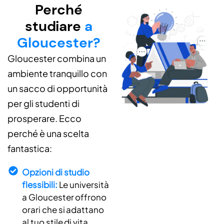
Perché
studiare
a
Gloucester?
Gloucester combina un
ambiente tranquillo con
un sacco di opportunità
per gli studenti di
prosperare. Ecco
perché è una scelta
fantastica:
Opzioni di studio
flessibili:
Le università
a Gloucester offrono
orari che si adattano
al tuo stile di vita.