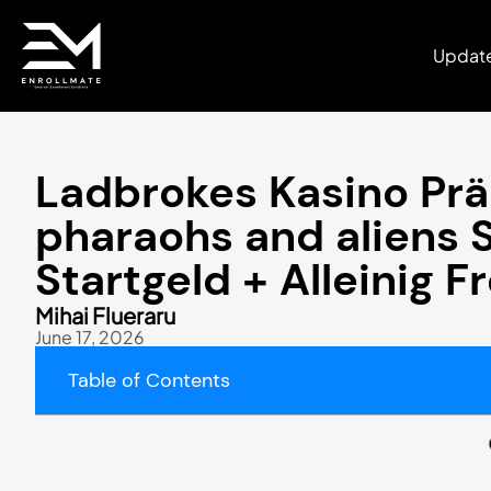
Updat
Ladbrokes Kasino Pr
pharaohs and aliens 
Startgeld + Alleinig F
Mihai Flueraru
June 17, 2026
Table of Contents