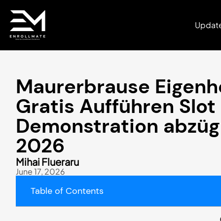
Updat
Maurerbrause Eigenh
Gratis Aufführen Slot
Demonstration abzügl
2026
Mihai Flueraru
June 17, 2026
Table of Contents