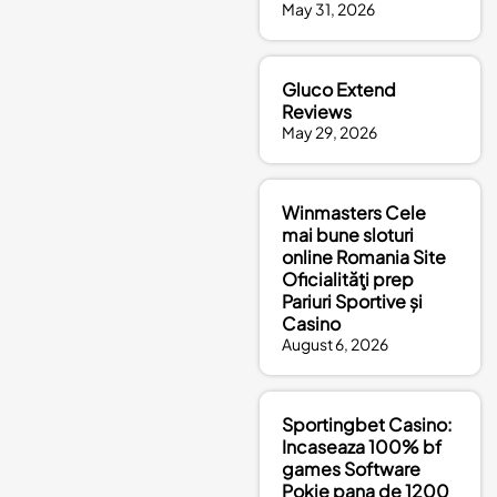
May 31, 2026
Gluco Extend
Reviews
May 29, 2026
Winmasters Cele
mai bune sloturi
online Romania Site
Oficialităţi prep
Pariuri Sportive și
Casino
August 6, 2026
Sportingbet Casino:
Incaseaza 100% bf
games Software
Pokie pana de 1200