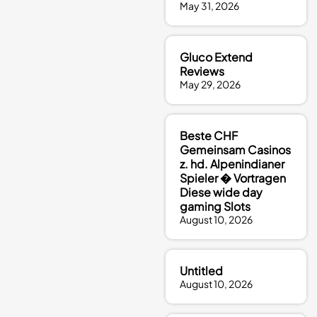
May 31, 2026
Gluco Extend
Reviews
May 29, 2026
Beste CHF
Gemeinsam Casinos
z. hd. Alpenindianer
Spieler � Vortragen
Diese wide day
gaming Slots
August 10, 2026
Untitled
August 10, 2026