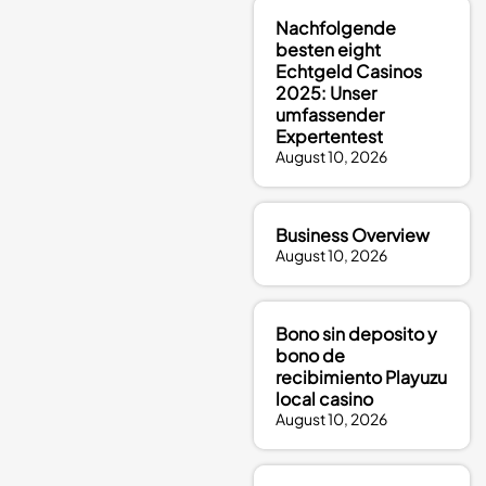
Nachfolgende
besten eight
Echtgeld Casinos
2025: Unser
umfassender
Expertentest
August 10, 2026
Business Overview
August 10, 2026
Bono sin deposito y
bono de
recibimiento Playuzu
local casino
August 10, 2026