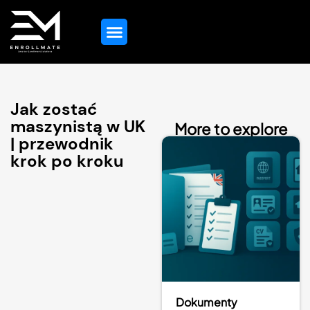
Strona Główna
Wskazówki Dotyczące Edukacji
Wszystkie Usługi
Skontaktuj Się Z Nami
Jak zostać
maszynistą w UK
More to explore
| przewodnik
krok po kroku
Dokumenty