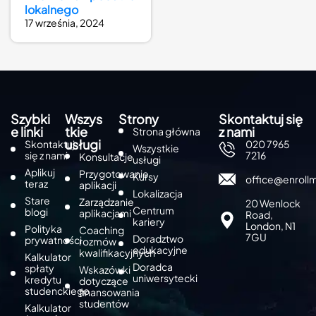
lokalnego
17 września, 2024
Szybki
Wszys
Strony
Skontaktuj się
e linki
tkie
z nami
Strona główna
usługi
Skontaktuj
020 7965
Wszystkie
się z nami
7216
Konsultacje
usługi
Aplikuj
Przygotowanie
Kursy
office@enroll
teraz
aplikacji
Lokalizacja
Stare
Zarządzanie
20 Wenlock
Centrum
blogi
aplikacjami
Road,
kariery
London, N1
Polityka
Coaching
7GU
Doradztwo
prywatności
rozmów
edukacyjne
kwalifikacyjnych
Kalkulator
Doradca
spłaty
Wskazówki
uniwersytecki
kredytu
dotyczące
studenckiego
finansowania
studentów
Kalkulator