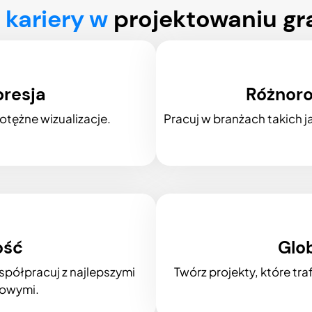
z kariery w
projektowaniu gr
resja
Różnoro
tężne wizualizacje.
Pracuj w branżach takich 
ość
Glo
spółpracuj z najlepszymi
Twórz projekty, które tr
towymi.