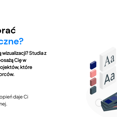
brać
iczne?
izualizacji? Studia z
posażą Cię w
ojektów, które
iorców.
opień daje Ci
nej.