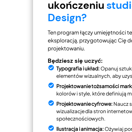
ukończeniu
studi
Design?
Ten program łączy umiejętności t
eksploracją, przygotowując Cię do
projektowaniu.
Będziesz się uczyć:
Typografia i układ:
Opanuj sztukę
elementów wizualnych, aby uzys
Projektowanie tożsamości marki
kolorów i style, które definiują m
Projektowanie cyfrowe:
Naucz s
wizualizacje dla stron interneto
społecznościowych.
Ilustracja i animacja:
Ożywiaj po