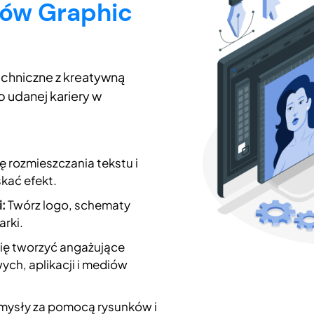
ów Graphic
echniczne z kreatywną
 udanej kariery w
 rozmieszczania tekstu i
kać efekt.
:
Twórz logo, schematy
arki.
ię tworzyć angażujące
wych, aplikacji i mediów
mysły za pomocą rysunków i