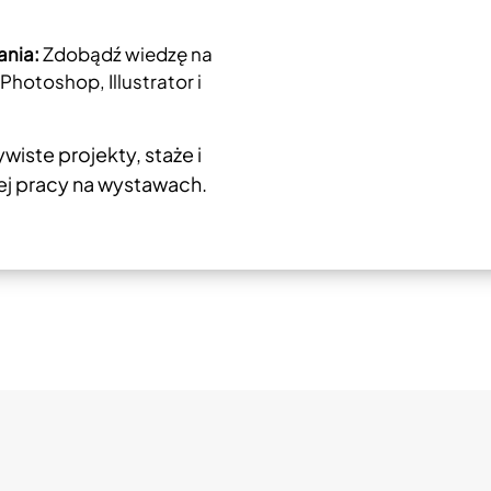
nia:
Zdobądź wiedzę na
Photoshop, Illustrator i
iste projekty, staże i
ej pracy na wystawach.