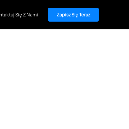
ntaktuj Się Z Nami
Zapisz Się Teraz