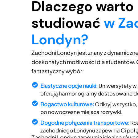
Dlaczego warto
studiować
w Za
Londyn?
Zachodni Londyn jest znany z dynamiczn
doskonałych możliwości dla studentów. O
fantastyczny wybór:
Elastyczne opcje nauki:
Uniwersytety w
oferują harmonogramy dostosowane do 
Bogactwo kulturowe:
Odkryj wszystko,
po nowoczesne miejsca rozrywki.
Dogodne połączenia transportowe:
Roz
zachodniego Londynu zapewnia Ci połąc
Zachodni Londyn zapewnia idealną rów