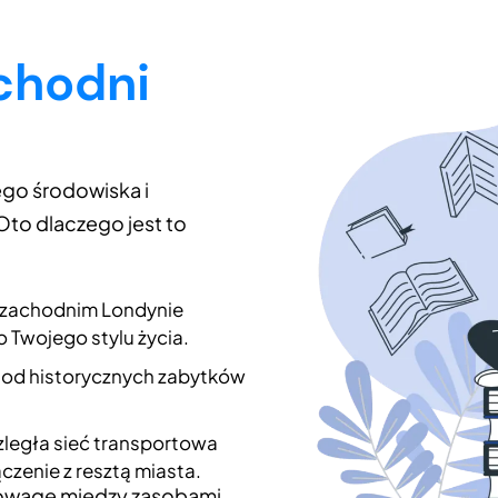
chodni
ego środowiska i
to dlaczego jest to
 zachodnim Londynie
Twojego stylu życia.
 od historycznych zabytków
legła sieć transportowa
zenie z resztą miasta.
nowagę między zasobami