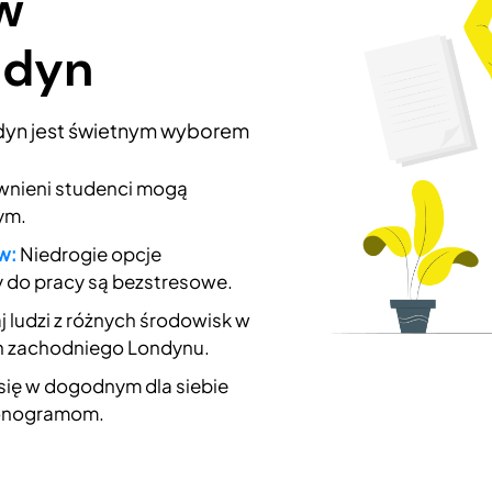
w
ndyn
ndyn jest świetnym wyborem
nieni studenci mogą
ym.
w:
Niedrogie opcje
y do pracy są bezstresowe.
 ludzi z różnych środowisk w
h zachodniego Londynu.
się w dogodnym dla siebie
monogramom.