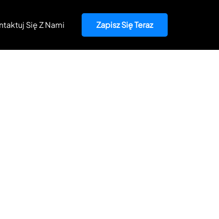
ntaktuj Się Z Nami
Zapisz Się Teraz