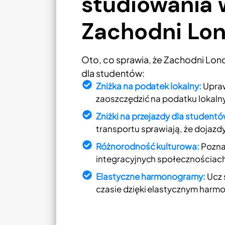
studiowania 
Zachodni Lo
Oto, co sprawia, że Zachodni Lo
dla studentów:
Zniżka na podatek lokalny:
Upraw
zaoszczędzić na podatku lokaln
Zniżki na przejazdy dla studentó
transportu sprawiają, że dojazd
Różnorodność kulturowa:
Poznaj
integracyjnych społecznościac
Elastyczne harmonogramy:
Ucz 
czasie dzięki elastycznym har