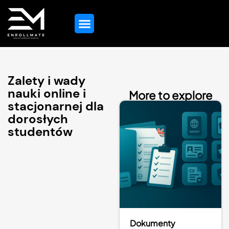
Strona Główna
Wskazówki Dotyczące Edukacji
Wszystkie Usługi
Skontaktuj Się Z Nami
Zalety i wady
nauki online i
More to explore
stacjonarnej dla
dorosłych
studentów
Dokumenty