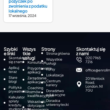
pożyczek po
zwolnienia z podatku
lokalnego
17 września, 2024
Szybki
Wszys
Strony
Skontaktuj się
e linki
tkie
z nami
Strona główna
usługi
Skontaktuj
020 7965
Wszystkie
się z nami
7216
Konsultacje
usługi
Aplikuj
Przygotowanie
Kursy
office@enroll
teraz
aplikacji
Lokalizacja
Stare
Zarządzanie
20 Wenlock
Centrum
blogi
aplikacjami
Road,
kariery
London, N1
Polityka
Coaching
7GU
Doradztwo
prywatności
rozmów
edukacyjne
kwalifikacyjnych
Kalkulator
Doradca
spłaty
Wskazówki
uniwersytecki
kredytu
dotyczące
studenckiego
finansowania