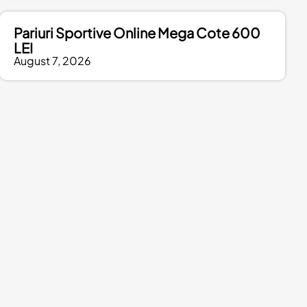
Pariuri Sportive Online Mega Cote 600
LEI
August 7, 2026