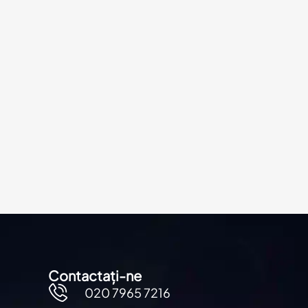
Contactați-ne
020 7965 7216