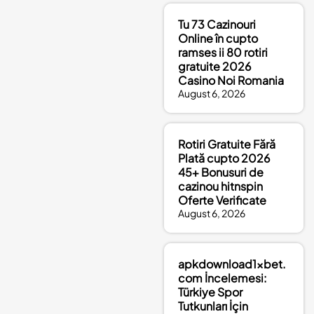
Tu 73 Cazinouri
Online în cupto
ramses ii 80 rotiri
gratuite 2026
Casino Noi Romania
August 6, 2026
Rotiri Gratuite Fără
Plată cupto 2026
45+ Bonusuri de
cazinou hitnspin
Oferte Verificate
August 6, 2026
apkdownload1xbet.
com İncelemesi:
Türkiye Spor
Tutkunları İçin