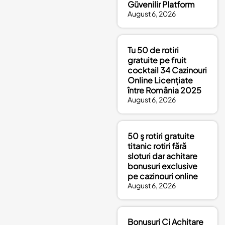
Güvenilir Platform
August 6, 2026
Tu 50 de rotiri
gratuite pe fruit
cocktail 34 Cazinouri
Online Licențiate
între România 2025
August 6, 2026
50 ş rotiri gratuite
titanic rotiri fără
sloturi dar achitare
bonusuri exclusive
pe cazinouri online
August 6, 2026
Bonusuri Ci Achitare