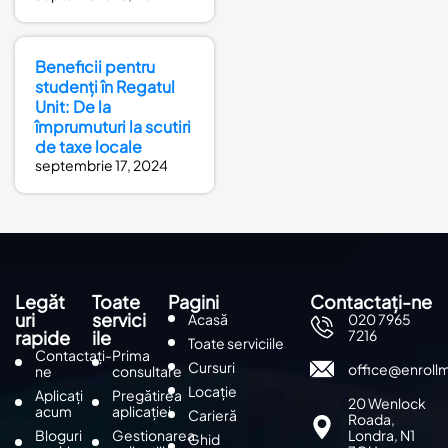
Beneficii pentru
studenți în Regatul
Unit: De la
împrumuturi la scutiri
de taxe locale
septembrie 17, 2024
Legăt
Toate
Pagini
Contactați-ne
uri
servici
Acasă
020 7965
rapide
ile
7216
Toate serviciile
Contactați-
Prima
Cursuri
office@enroll
ne
consultare
Locație
Aplicați
Pregătirea
20 Wenlock
acum
aplicației
Carieră
Roada,
Bloguri
Gestionarea
Londra, N1
Ghid