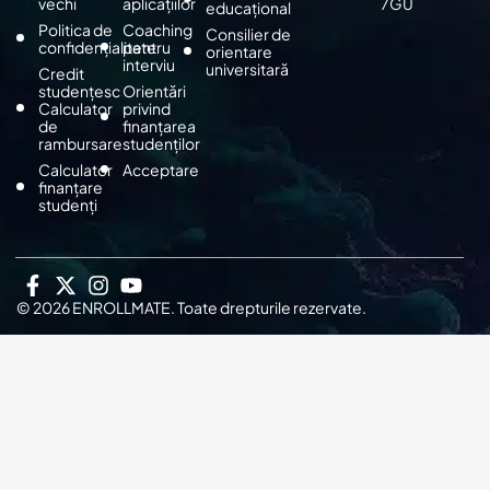
vechi
aplicațiilor
7GU
educațional
Politica de
Coaching
Consilier de
confidențialitate
pentru
orientare
interviu
universitară
Credit
studențesc
Orientări
Calculator
privind
de
finanțarea
rambursare
studenților
Calculator
Acceptare
finanțare
studenți
© 2026 ENROLLMATE. Toate drepturile rezervate.