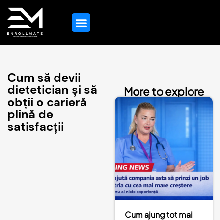
Orientare În Domeniul Educației
Toate Serviciile
Contactați-Ne
Cum să devii
dietetician și să
More to explore
obții o carieră
plină de
satisfacții
Cum ajung tot mai