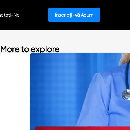
ctați-Ne
Înscrieți-Vă Acum
More to explore