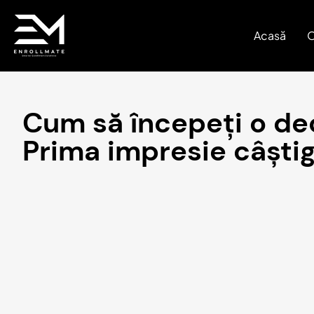
Acasă
O
Cum să începeți o de
Prima impresie câști