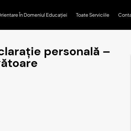
rientare În Domeniul Educației
Toate Serviciile
Conta
clarație personală –
gătoare