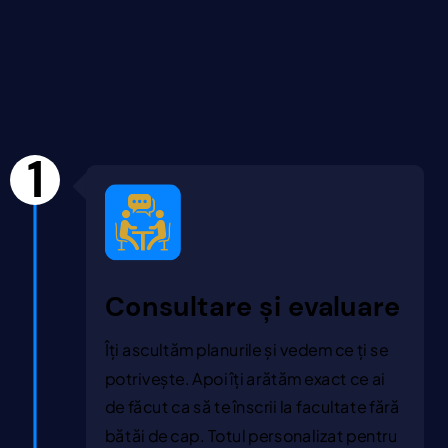
1
Consultare și evaluare
Îți ascultăm planurile și vedem ce ți se
potrivește. Apoi îți arătăm exact ce ai
de făcut ca să te înscrii la facultate fără
bătăi de cap. Totul personalizat pentru