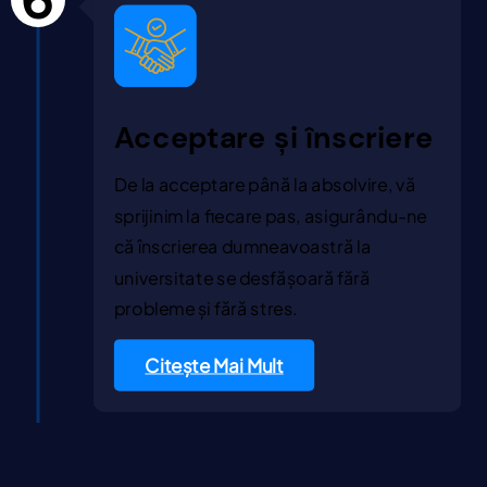
Acceptare și înscriere
De la acceptare până la absolvire, vă
sprijinim la fiecare pas, asigurându-ne
că înscrierea dumneavoastră la
universitate se desfășoară fără
probleme și fără stres.
Citește Mai Mult