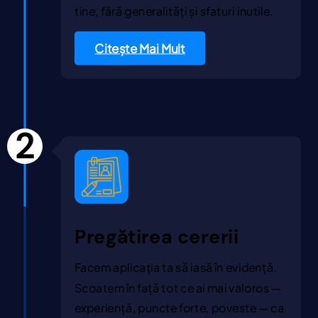
tine, fără generalități și sfaturi inutile.
Citește Mai Mult
2
Pregătirea cererii
Facem aplicația ta să iasă în evidență.
Scoatem în față tot ce ai mai valoros —
experiență, puncte forte, poveste — ca