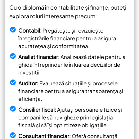
Cu o diplomă în contabilitate și finanțe, puteți
explora roluri interesante precum:
Contabil:
Pregătește și revizuiește
înregistrările financiare pentru a asigura
acuratețea și conformitatea.
Analist financiar:
Analizează datele pentru a
ghida întreprinderile în luarea deciziilor de
investiții.
Auditor:
Evaluează situațiile și procesele
financiare pentru a asigura transparența și
eficiența.
Consilier fiscal:
Ajutați persoanele fizice și
companiile să navigheze prin legislația
fiscală și să își optimizeze obligațiile.
Consultant financiar:
Oferă consultanță