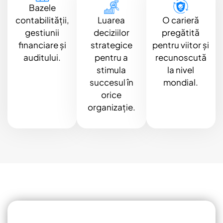
Bazele
contabilității,
Luarea
O carieră
gestiunii
deciziilor
pregătită
financiare și
strategice
pentru viitor și
auditului.
pentru a
recunoscută
stimula
la nivel
succesul în
mondial.
orice
organizație.