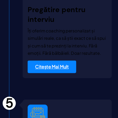
Pregătire pentru
interviu
Îți oferim coaching personalizat și
simulări reale, ca să știi exact ce să spui
și cum să te prezinți la interviu. Fără
emoții. Fără bâlbâieli. Doar rezultate.
Citește Mai Mult
5