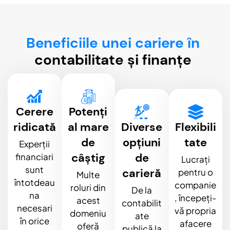
Beneficiile unei cariere în
contabilitate și finanțe
Cerere
Potenți
ridicată
al mare
Diverse
Flexibili
de
opțiuni
tate
Experții
câștig
de
financiari
Lucrați
sunt
carieră
pentru o
Multe
întotdeau
companie
roluri din
De la
na
, începeți-
acest
contabilit
necesari
vă propria
domeniu
ate
în orice
afacere
oferă
publică la