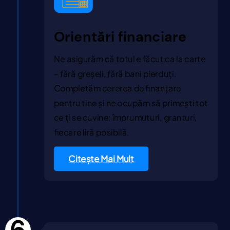
Orientări financiare
Ne asigurăm că totul e făcut ca la carte
– fără greșeli, fără bani pierduți.
Completăm cererea de finanțare
pentru tine și ne ocupăm să primești tot
ce ți se cuvine: împrumuturi, granturi,
fiecare liră posibilă.
Citește Mai Mult
6