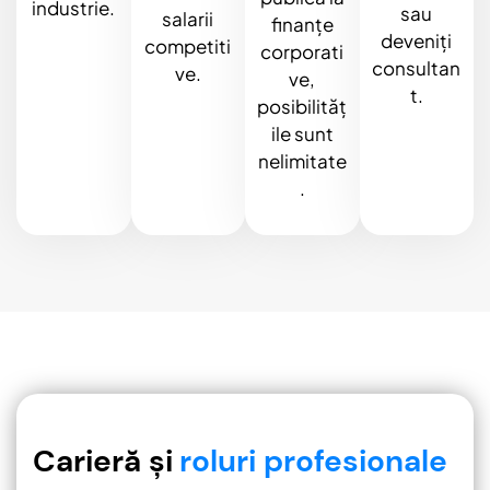
industrie.
sau
salarii
finanțe
deveniți
competiti
corporati
consultan
ve.
ve,
t.
posibilităț
ile sunt
nelimitate
.
Carieră și
roluri profesionale