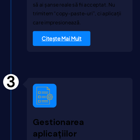
să ai șanse reale să fii acceptat. Nu
trimitem “copy-paste-uri”, ci aplicații
care impresionează.
Citește Mai Mult
3
Gestionarea
aplicațiilor