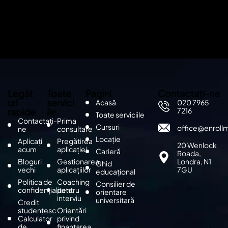
Legăt
Toate
Pagini
Contactați-ne
uri
servici
Acasă
020 7965
rapide
ile
7216
Toate serviciile
Contactați-
Prima
Cursuri
office@enroll
ne
consultare
Locație
Aplicați
Pregătirea
20 Wenlock
acum
aplicației
Carieră
Roada,
Bloguri
Gestionarea
Londra, N1
Ghid
vechi
aplicațiilor
7GU
educațional
Politica de
Coaching
Consilier de
confidențialitate
pentru
orientare
interviu
universitară
Credit
studențesc
Orientări
Calculator
privind
de
finanțarea