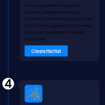
Noi ne ocupăm de tot ce ține de
înscriere: completăm cererea, o
trimitem și urmărim fiecare pas. Tu stai
liniștit, noi ne asigurăm că totul merge
ca pe roate și nu pierzi nicio etapă
importantă.
Citește Mai Mult
4