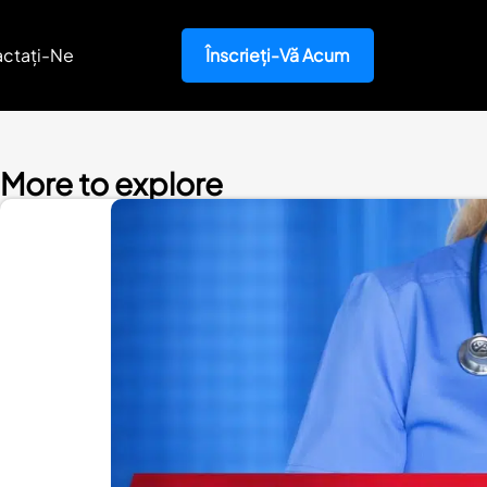
ctați-Ne
Înscrieți-Vă Acum
More to explore