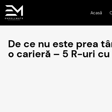
Acasă
O
De ce nu este prea târ
o carieră – 5 R-uri cu