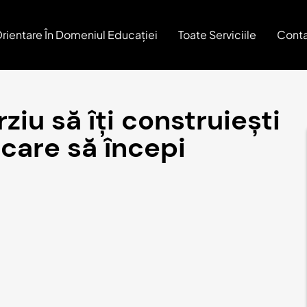
rientare În Domeniul Educației
Toate Serviciile
Conta
ziu să îți construiești
 care să începi