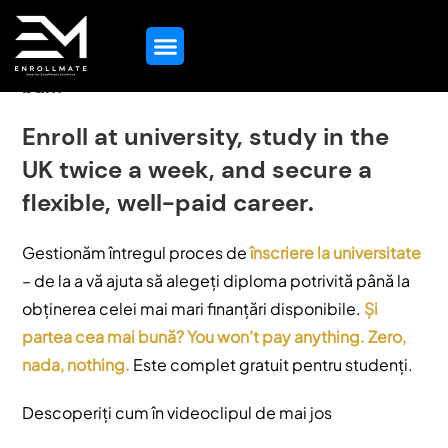
Vă chinuiți să obțineți un loc de muncă mai
bun?
Orientare În Domeniul Educației
Toate Serviciile
Contactați-Ne
Enroll at university, study in the
UK twice a week, and secure a
flexible, well-paid career.
Gestionăm întregul proces de
înscriere la universitate
– de la a vă ajuta să alegeți diploma potrivită până la
obținerea celei mai mari finanțări disponibile.
Și
partea cea mai bună? You won’t pay anything. Zero,
nada, nothing.
Este complet gratuit pentru studenți.
Descoperiți cum în videoclipul de mai jos