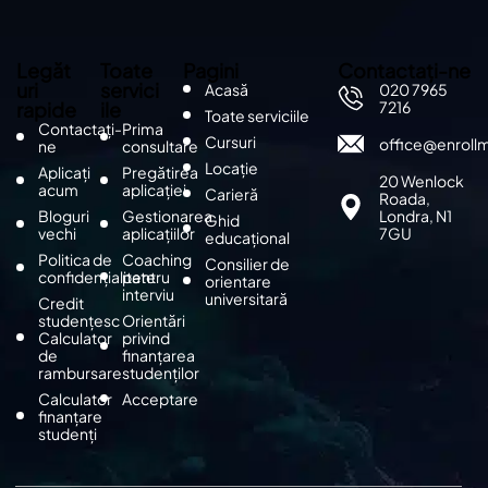
Legăt
Toate
Pagini
Contactați-ne
uri
servici
Acasă
020 7965
rapide
ile
7216
Toate serviciile
Contactați-
Prima
Cursuri
office@enroll
ne
consultare
Locație
Aplicați
Pregătirea
20 Wenlock
acum
aplicației
Carieră
Roada,
Bloguri
Gestionarea
Londra, N1
Ghid
vechi
aplicațiilor
7GU
educațional
Politica de
Coaching
Consilier de
confidențialitate
pentru
orientare
interviu
universitară
Credit
studențesc
Orientări
Calculator
privind
de
finanțarea
rambursare
studenților
Calculator
Acceptare
finanțare
studenți