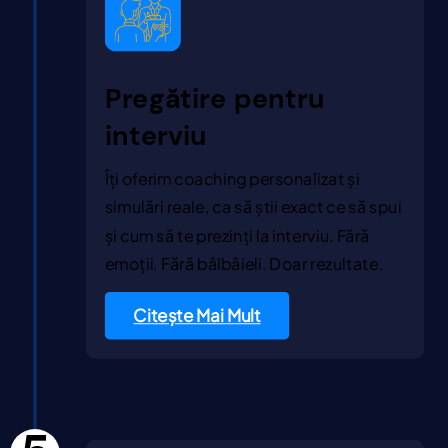
Pregătire pentru
interviu
Îți oferim coaching personalizat și
simulări reale, ca să știi exact ce să spui
și cum să te prezinți la interviu. Fără
emoții. Fără bâlbâieli. Doar rezultate.
Citește Mai Mult