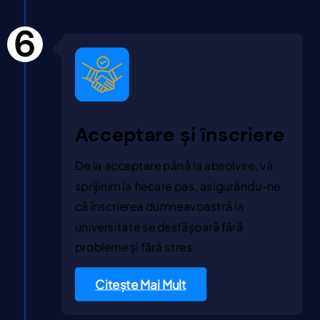
6
Acceptare și înscriere
De la acceptare până la absolvire, vă
sprijinim la fiecare pas, asigurându-ne
că înscrierea dumneavoastră la
universitate se desfășoară fără
probleme și fără stres.
Citește Mai Mult