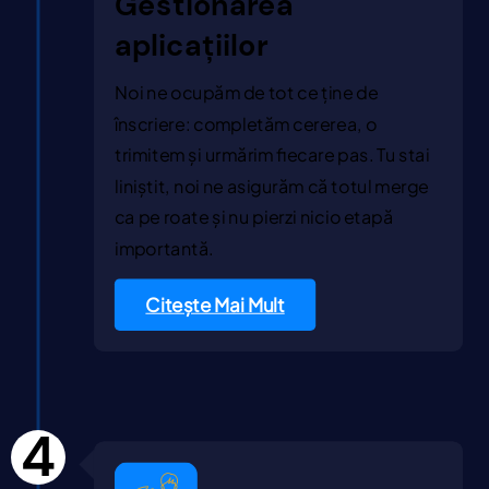
Gestionarea
aplicațiilor
Noi ne ocupăm de tot ce ține de
înscriere: completăm cererea, o
trimitem și urmărim fiecare pas. Tu stai
liniștit, noi ne asigurăm că totul merge
ca pe roate și nu pierzi nicio etapă
importantă.
Citește Mai Mult
4