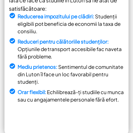
Iată ce face ca studiile în Luton să fie atât de
satisfăcătoare:
Reducerea impozitului pe clădiri:
Studenții
eligibili pot beneficia de economii la taxa de
consiliu.
Reduceri pentru călătoriile studenților:
Opțiunile de transport accesibile fac naveta
fără probleme.
Mediu prietenos:
Sentimentul de comunitate
din Luton îl face un loc favorabil pentru
studenți.
Orar flexibil:
Echilibrează-ți studiile cu munca
sau cu angajamentele personale fără efort.