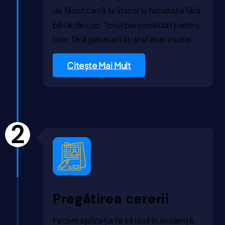
de făcut ca să te înscrii la facultate fără
bătăi de cap. Totul personalizat pentru
tine, fără generalități și sfaturi inutile.
Citește Mai Mult
2
Pregătirea cererii
Facem aplicația ta să iasă în evidență.