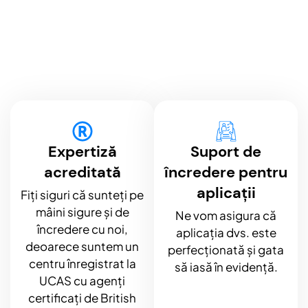
Expertiză
Suport de
acreditată
încredere pentru
aplicații
Fiți siguri că sunteți pe
mâini sigure și de
Ne vom asigura că
încredere cu noi,
aplicația dvs. este
deoarece suntem un
perfecționată și gata
centru înregistrat la
să iasă în evidență.
UCAS cu agenți
certificați de British