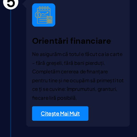
5
Orientări financiare
Ne asigurăm că totul e făcut ca la carte
– fără greșeli, fără bani pierduți.
Completăm cererea de finanțare
pentru tine și ne ocupăm să primești tot
ce ți se cuvine: împrumuturi, granturi,
fiecare liră posibilă.
Citește Mai Mult