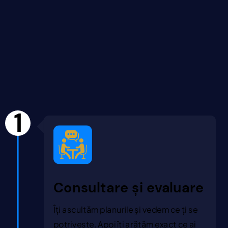
1
Consultare și evaluare
Îți ascultăm planurile și vedem ce ți se
potrivește. Apoi îți arătăm exact ce ai