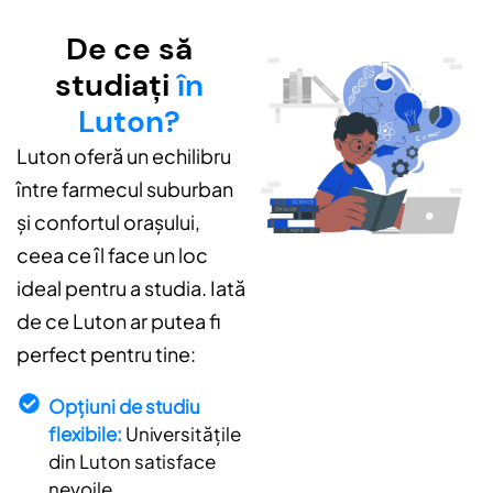
De ce să
studiați
în
Luton?
Luton oferă un echilibru
între farmecul suburban
și confortul orașului,
ceea ce îl face un loc
ideal pentru a studia. Iată
de ce Luton ar putea fi
perfect pentru tine:
Opțiuni de studiu
flexibile:
Universitățile
din Luton satisface
nevoile