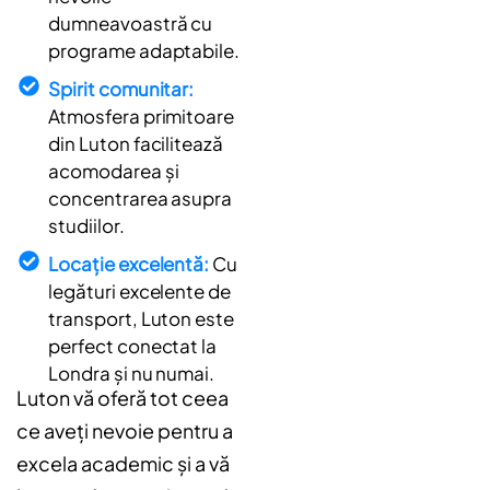
dumneavoastră cu
programe adaptabile.
Spirit comunitar:
Atmosfera primitoare
din Luton facilitează
acomodarea și
concentrarea asupra
studiilor.
Locație excelentă:
Cu
legături excelente de
transport, Luton este
perfect conectat la
Londra și nu numai.
Luton vă oferă tot ceea
ce aveți nevoie pentru a
excela academic și a vă