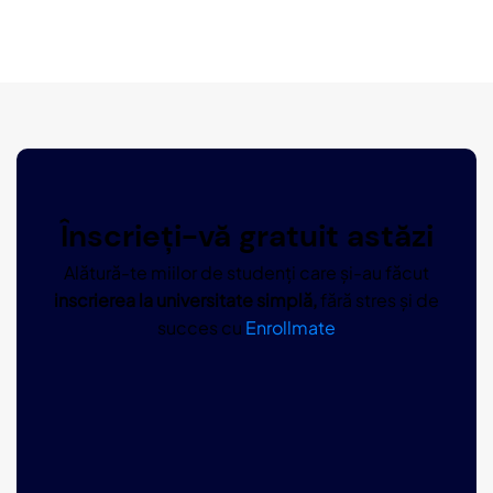
Înscrieți-vă gratuit astăzi
Alătură-te miilor de studenți care și-au făcut
inscrierea la universitate simplă,
fără stres și de
succes cu
Enrollmate