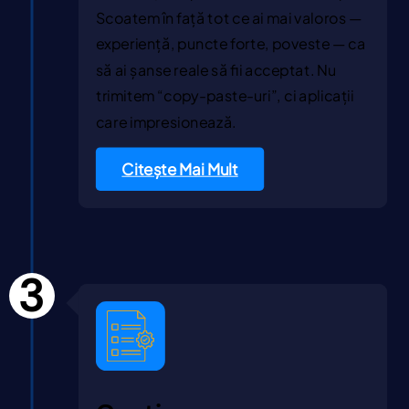
Scoatem în față tot ce ai mai valoros —
experiență, puncte forte, poveste — ca
să ai șanse reale să fii acceptat. Nu
trimitem “copy-paste-uri”, ci aplicații
care impresionează.
Citește Mai Mult
3