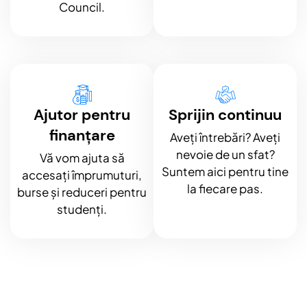
Council.
Ajutor pentru
Sprijin continuu
finanțare
Aveți întrebări? Aveți
nevoie de un sfat?
Vă vom ajuta să
Suntem aici pentru tine
accesați împrumuturi,
la fiecare pas.
burse și reduceri pentru
studenți.