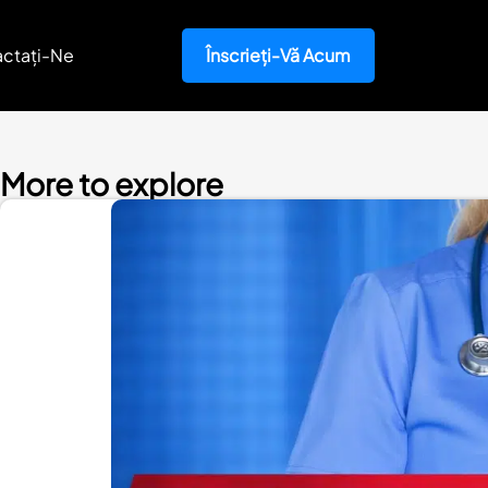
ctați-Ne
Înscrieți-Vă Acum
More to explore