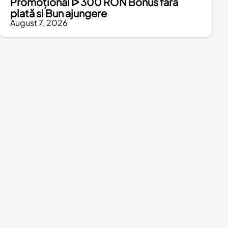
Promoțional ᐅ 300 RON Bonus fara
plată si Bun ajungere
August 7, 2026