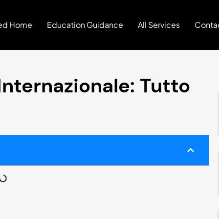
ed Home
Education Guidance
All Services
Conta
Internazionale: Tutto