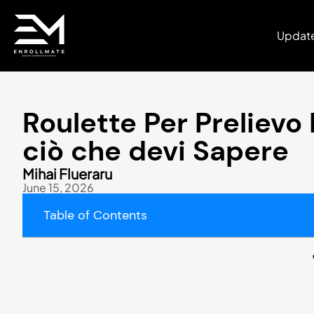
Updat
Roulette Per Prelievo 
ciò che devi Sapere
Mihai Flueraru
June 15, 2026
Table of Contents