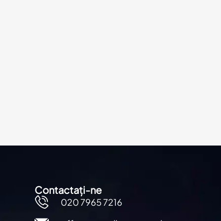
Contactați-ne
020 7965 7216