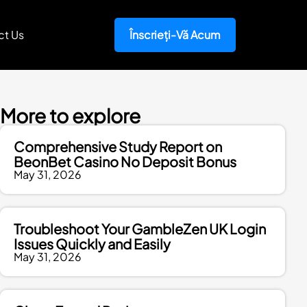
ct Us
Înscrieți-Vă Acum
More to explore
Comprehensive Study Report on
BeonBet Casino No Deposit Bonus
May 31, 2026
Troubleshoot Your GambleZen UK Login
Issues Quickly and Easily
May 31, 2026