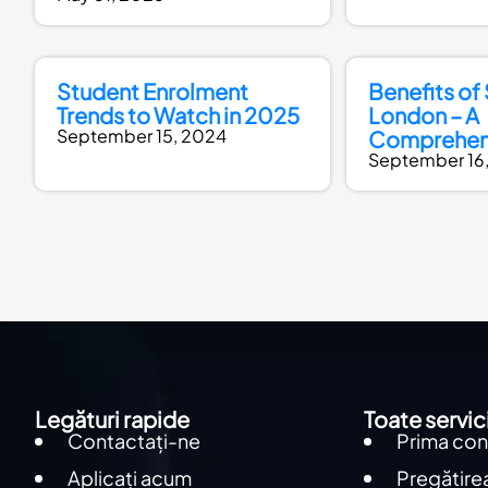
Student Enrolment
Benefits of
Trends to Watch in 2025
London – A
September 15, 2024
Comprehen
September 16
Legături rapide
Toate servici
Contactați-ne
Prima con
Aplicați acum
Pregătirea