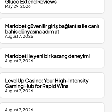
Gluco Extend Reviews
May 29, 2026
Mariobet güvenilir giriş bağlantısı ile canlı
bahis dünyasına adım at
August 7, 2026
Mariobet ile yeni bir kazanç deneyimi
August 7, 2026
LevelUp Casino: Your High‑Intensity
Gaming Hub for Rapid Wins
August 7, 2026
August 7, 2026