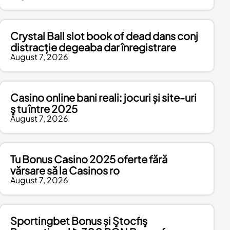
Crystal Ball slot book of dead dans conj
distracție degeaba dar înregistrare
August 7, 2026
Casino online bani reali: jocuri și site-uri
ş tu între 2025
August 7, 2026
Tu Bonus Casino 2025 oferte fără
vărsare să la Casinos ro
August 7, 2026
Sportingbet Bonus și Ştocfiş