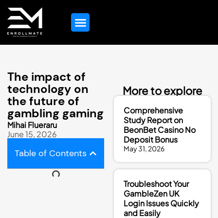
Updated Home
Education Guidance
All Services
Contact Us
The impact of
technology on
More to explore
the future of
Comprehensive
gambling gaming
Study Report on
Mihai Flueraru
BeonBet Casino No
June 15, 2026
Deposit Bonus
May 31, 2026
Table of Contents
Troubleshoot Your
GambleZen UK
Login Issues Quickly
and Easily