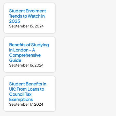
Student Enrolment
Trends to Watch in
2025
September 15, 2024
Benefits of Studying
in London – A
Comprehensive
Guide
September 16, 2024
Student Benefits in
UK: From Loans to
Council Tax
Exemptions
September 17, 2024