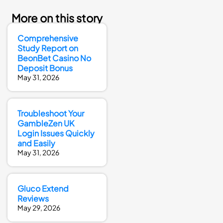
More on this story
Comprehensive
Study Report on
BeonBet Casino No
Deposit Bonus
May 31, 2026
Troubleshoot Your
GambleZen UK
Login Issues Quickly
and Easily
May 31, 2026
Gluco Extend
Reviews
May 29, 2026