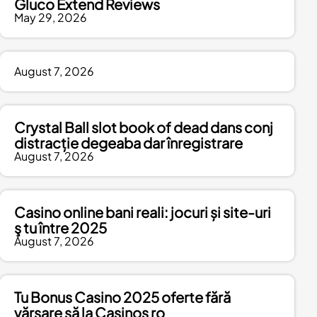
Gluco Extend Reviews
May 29, 2026
August 7, 2026
Crystal Ball slot book of dead dans conj
distracție degeaba dar înregistrare
August 7, 2026
Casino online bani reali: jocuri și site-uri
ş tu între 2025
August 7, 2026
Tu Bonus Casino 2025 oferte fără
vărsare să la Casinos ro