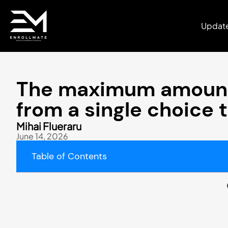
Updat
The maximum amount
from a single choice
Mihai Flueraru
June 14, 2026
Table of Contents