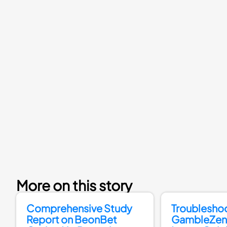
More on this story
Comprehensive Study
Troubleshoo
Report on BeonBet
GambleZen 