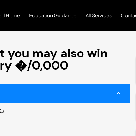
ed Home
Education Guidance
All Services
Conta
 you may also win
 try �/0,000