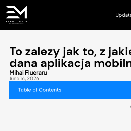
Updat
To zalezy jak to, z ja
dana aplikacja mobil
Mihai Flueraru
June 16, 2026
Table of Contents