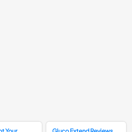
t Your
Gluco Extend Reviews