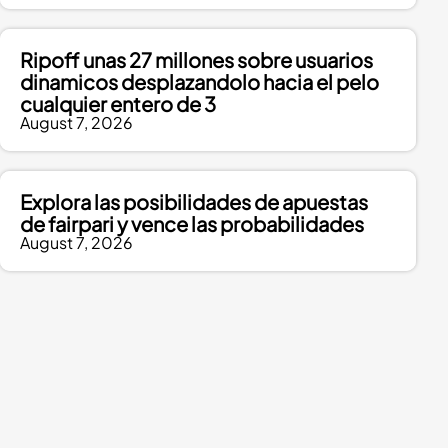
Ripoff unas 27 millones sobre usuarios
dinamicos desplazandolo hacia el pelo
cualquier entero de 3
August 7, 2026
Explora las posibilidades de apuestas
de fairpari y vence las probabilidades
August 7, 2026