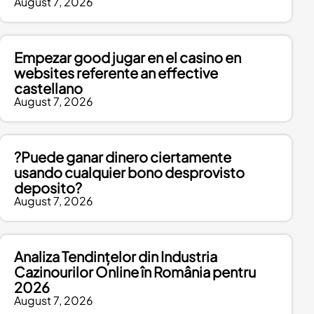
August 7, 2026
Empezar good jugar en el casino en
websites referente an effective
castellano
August 7, 2026
?Puede ganar dinero ciertamente
usando cualquier bono desprovisto
deposito?
August 7, 2026
Analiza Tendințelor din Industria
Cazinourilor Online în România pentru
2026
August 7, 2026