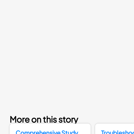
More on this story
Comprehensive Study
Troubleshoo