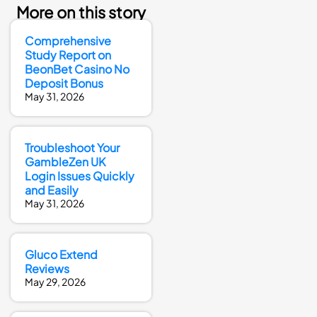
More on this story
Comprehensive
Study Report on
BeonBet Casino No
Deposit Bonus
May 31, 2026
Troubleshoot Your
GambleZen UK
Login Issues Quickly
and Easily
May 31, 2026
Gluco Extend
Reviews
May 29, 2026