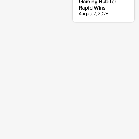
Gaming Hub for
Rapid Wins
August 7, 2026