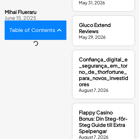
May 31, 2026
Mihai Flueraru
June 15, 2025
Gluco Extend
Table of Contents
Reviews
May 29, 2026
Confiança_digital_e
_segurança_em_tor
no_de_thorfortune_
para_novos_investid
ores
August 7, 2026
Flappy Casino
Bonus: Din Steg-för-
Steg Guide till Extra
Spelpengar
August 7, 2026