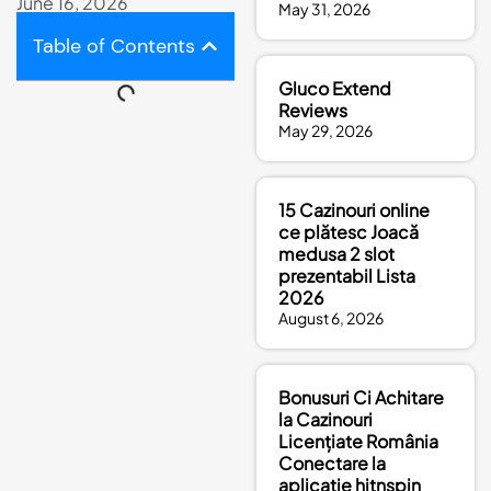
June 16, 2026
May 31, 2026
Table of Contents
Gluco Extend
Reviews
May 29, 2026
15 Cazinouri online
ce plătesc Joacă
medusa 2 slot
prezentabil Lista
2026
August 6, 2026
Bonusuri Ci Achitare
la Cazinouri
Licențiate România
Conectare la
aplicație hitnspin