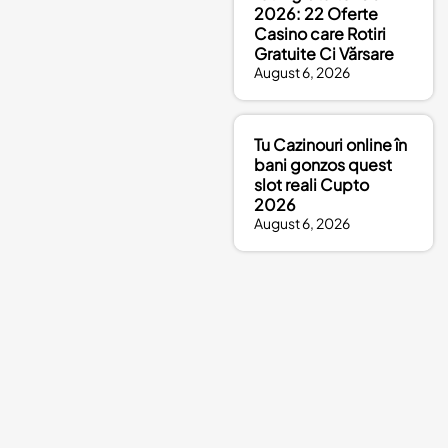
2026: 22 Oferte
Casino care Rotiri
Gratuite Ci Vărsare
August 6, 2026
Tu Cazinouri online în
bani gonzos quest
slot reali Cupto
2026
August 6, 2026