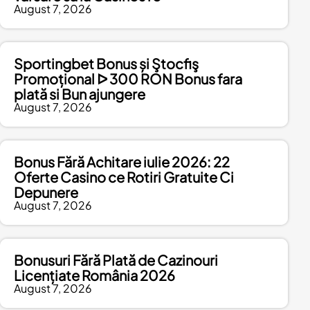
August 7, 2026
Sportingbet Bonus și Ştocfiş
Promoțional ᐅ 300 RON Bonus fara
plată si Bun ajungere
August 7, 2026
Bonus Fără Achitare iulie 2026: 22
Oferte Casino ce Rotiri Gratuite Ci
Depunere
August 7, 2026
Bonusuri Fără Plată de Cazinouri
Licențiate România 2026
August 7, 2026