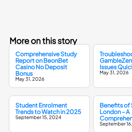
More on this story
Comprehensive Study
Troubleshoo
Report on BeonBet
GambleZen 
Casino No Deposit
Issues Quic
May 31, 2026
Bonus
May 31, 2026
Student Enrolment
Benefits of
Trends to Watch in 2025
London – A
September 15, 2024
Comprehen
September 16