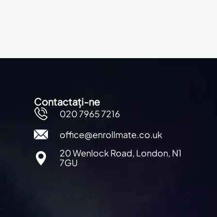
Contactați-ne
020 7965 7216
office@enrollmate.co.uk
20 Wenlock Road, London, N1
7GU