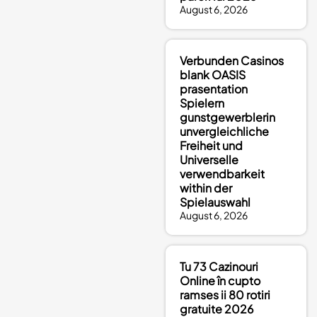
August 6, 2026
Verbunden Casinos
blank OASIS
prasentation
Spielern
gunstgewerblerin
unvergleichliche
Freiheit und
Universelle
verwendbarkeit
within der
Spielauswahl
August 6, 2026
Tu 73 Cazinouri
Online în cupto
ramses ii 80 rotiri
gratuite 2026