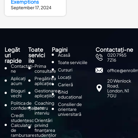
Exemptions
September 17, 2024
Legăt
Toate
Pagini
Contactați-ne
uri
servici
Acasă
020 7965
rapide
ile
7216
Toate serviciile
Contactați-
Prima
Cursuri
office@enroll
ne
consultare
Locații
Aplicați
Pregătirea
20 Wenlock
acum
aplicației
Carieră
Road,
Bloguri
Gestionarea
London, N1
Ghid
vechi
aplicațiilor
7GU
educațional
Politica de
Coaching
Consilier de
confidențialitate
pentru
orientare
interviu
universitară
Credit
studențesc
Orientări
Calculator
privind
de
finanțarea
rambursare
studenților