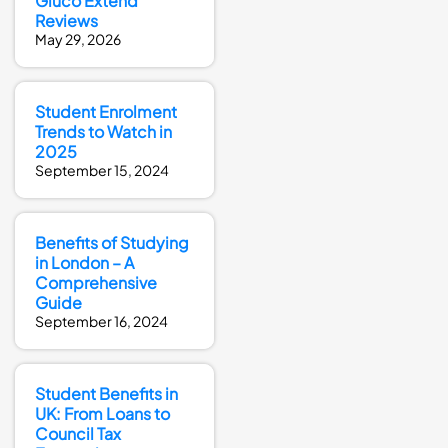
Gluco Extend
Reviews
May 29, 2026
Student Enrolment
Trends to Watch in
2025
September 15, 2024
Benefits of Studying
in London – A
Comprehensive
Guide
September 16, 2024
Student Benefits in
UK: From Loans to
Council Tax