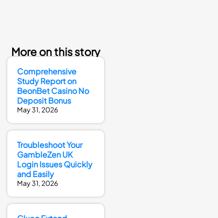
More on this story
Comprehensive
Study Report on
BeonBet Casino No
Deposit Bonus
May 31, 2026
Troubleshoot Your
GambleZen UK
Login Issues Quickly
and Easily
May 31, 2026