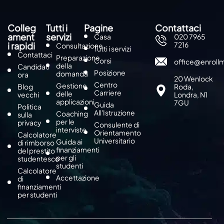
Colleg
Tutti i
Pagine
Contattaci
ament
servizi
Casa
020 7965
i rapidi
7216
Consultazione
Tutti i servizi
Contattaci
Preparazione
Corsi
office@enroll
della
Candidati
Posizione
domanda
ora
20 Wenlock
Centro
Gestione
Blog
Roda,
Carriere
delle
vecchi
Londra, N1
applicazioni
7GU
Guida
Politica
All'Istruzione
Coaching
sulla
per le
privacy
Consulente di
interviste
Orientamento
Calcolatore
Universitario
Guida ai
di rimborso
finanziamenti
del prestito
per gli
studentesco
studenti
Calcolatore
Accettazione
di
finanziamenti
per studenti