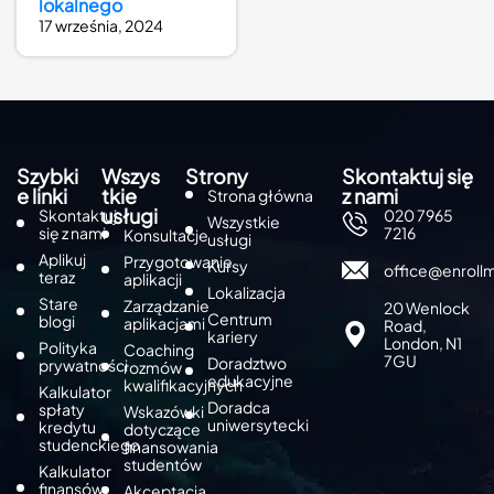
lokalnego
17 września, 2024
Szybki
Wszys
Strony
Skontaktuj się
e linki
tkie
z nami
Strona główna
usługi
Skontaktuj
020 7965
Wszystkie
się z nami
7216
Konsultacje
usługi
Aplikuj
Przygotowanie
Kursy
office@enroll
teraz
aplikacji
Lokalizacja
Stare
Zarządzanie
20 Wenlock
Centrum
blogi
aplikacjami
Road,
kariery
London, N1
Polityka
Coaching
7GU
Doradztwo
prywatności
rozmów
edukacyjne
kwalifikacyjnych
Kalkulator
Doradca
spłaty
Wskazówki
uniwersytecki
kredytu
dotyczące
studenckiego
finansowania
studentów
Kalkulator
finansów
Akceptacja