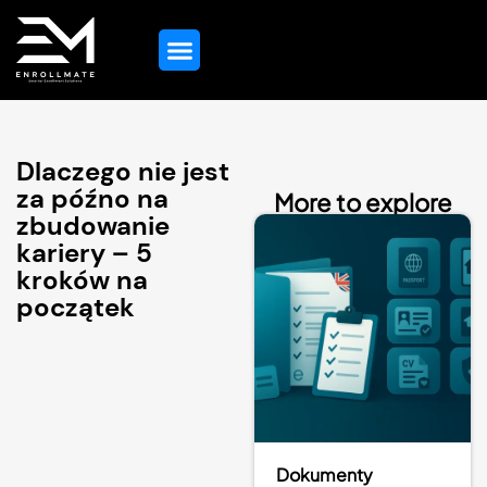
Strona Główna
Wskazówki Dotyczące Edukacji
Wszystkie Usługi
Skontaktuj Się Z Nami
Dlaczego nie jest
za późno na
More to explore
zbudowanie
kariery – 5
kroków na
początek
Dokumenty