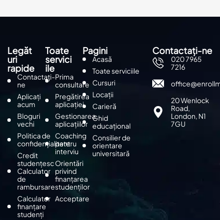
Legăt
Toate
Pagini
Contactați-ne
uri
servici
Acasă
020 7965
rapide
ile
7216
Toate serviciile
Contactați-
Prima
Cursuri
office@enroll
ne
consultare
Locații
Aplicați
Pregătirea
20 Wenlock
acum
aplicației
Carieră
Road,
Bloguri
Gestionarea
London, N1
Ghid
vechi
aplicațiilor
7GU
educațional
Politica de
Coaching
Consilier de
confidențialitate
pentru
orientare
interviu
universitară
Credit
studențesc
Orientări
Calculator
privind
de
finanțarea
rambursare
studenților
Calculator
Acceptare
finanțare
studenți