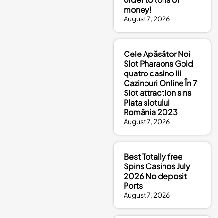
money!
August 7, 2026
Cele Apăsător Noi
Slot Pharaons Gold
quatro casino Iii
Cazinouri Online În 7
Slot attraction sins
Plata slotului
România 2023
August 7, 2026
Best Totally free
Spins Casinos July
2026 No deposit
Ports
August 7, 2026