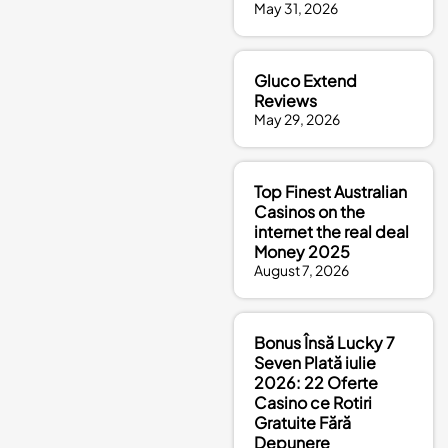
May 31, 2026
Gluco Extend
Reviews
May 29, 2026
Top Finest Australian
Casinos on the
internet the real deal
Money 2025
August 7, 2026
Bonus Însă Lucky 7
Seven Plată iulie
2026: 22 Oferte
Casino ce Rotiri
Gratuite Fără
Depunere