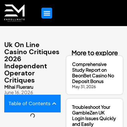
Updated Home
Education Guidance
All Services
Contact Us
Uk On Line
Casino Critiques
More to explore
2026
Comprehensive
Independent
Study Report on
Operator
BeonBet Casino No
Critiques
Deposit Bonus
Mihai Flueraru
May 31, 2026
June 16, 2026
Table of Contents
Troubleshoot Your
GambleZen UK
Login Issues Quickly
and Easily