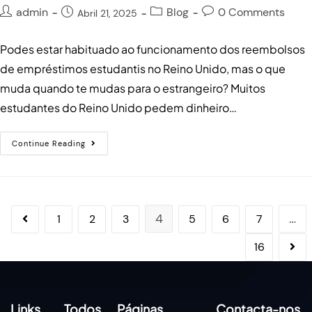
admin
Blog
0 Comments
Abril 21, 2025
Podes estar habituado ao funcionamento dos reembolsos
de empréstimos estudantis no Reino Unido, mas o que
muda quando te mudas para o estrangeiro? Muitos
estudantes do Reino Unido pedem dinheiro…
Continue Reading
4
…
1
2
3
5
6
7
16
Links
Todos
Páginas
Contacta-nos