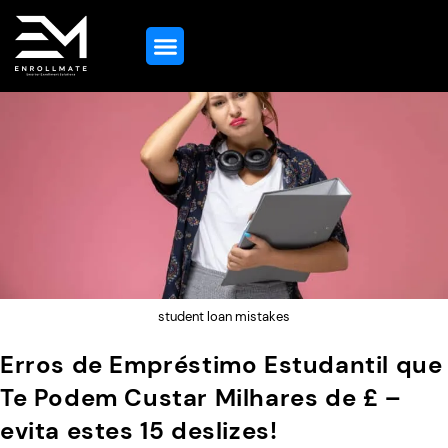
Orientação Educacional
Todos Os Serviços
Contacta-Nos
student loan mistakes
Erros de Empréstimo Estudantil que
Te Podem Custar Milhares de £ –
evita estes 15 deslizes!