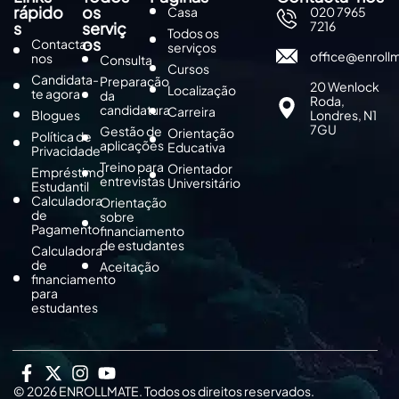
rápido
os
Casa
020 7965
s
serviç
7216
Todos os
os
Contacta-
serviços
office@enroll
nos
Consulta
Cursos
Candidata-
Preparação
20 Wenlock
Localização
te agora
da
Roda,
candidatura
Carreira
Blogues
Londres, N1
7GU
Gestão de
Orientação
Política de
aplicações
Educativa
Privacidade
Treino para
Orientador
Empréstimo
entrevistas
Universitário
Estudantil
Calculadora
Orientação
de
sobre
Pagamento
financiamento
de estudantes
Calculadora
de
Aceitação
financiamento
para
estudantes
© 2026 ENROLLMATE. Todos os direitos reservados.