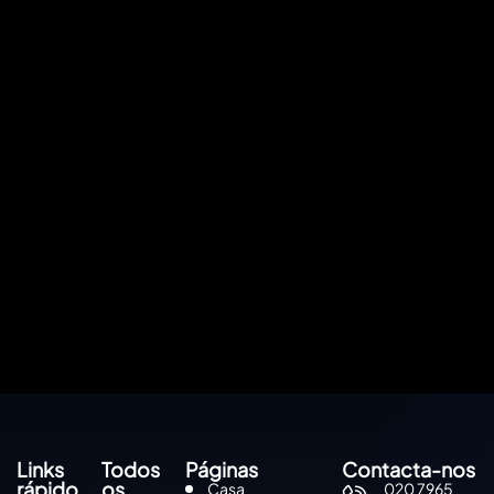
Links
Todos
Páginas
Contacta-nos
rápido
os
Casa
020 7965