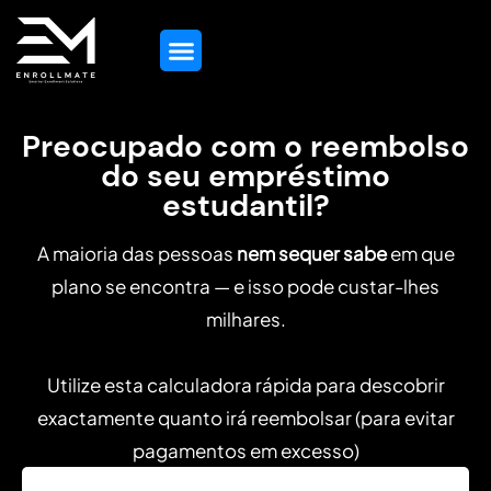
Orientação Educacional
Todos Os Serviços
Contacta-Nos
Preocupado com o reembolso
do seu empréstimo
estudantil?
A maioria das pessoas
nem sequer sabe
em que
plano se encontra — e isso pode custar-lhes
milhares.
Utilize esta calculadora rápida para descobrir
exactamente quanto irá reembolsar (para evitar
pagamentos em excesso)