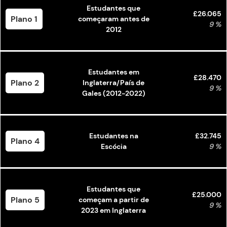
Estudantes que
£26.065
Plano 1
começaram antes de
9 %
2012
Estudantes em
£28.470
Plano 2
Inglaterra/País de
9 %
Gales (2012-2022)
Estudantes na
£32.745
Plano 4
Escócia
9 %
Estudantes que
£25.000
Plano 5
começam a partir de
9 %
2023 em Inglaterra