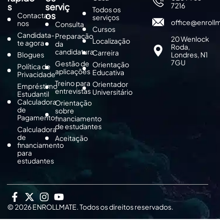
s
serviç
7216
Todos os
os
Contacta-
serviços
office@enroll
nos
Consulta
Cursos
Candidata-
Preparação
20 Wenlock
Localização
te agora
da
Roda,
candidatura
Carreira
Blogues
Londres, N1
7GU
Gestão de
Orientação
Política de
aplicações
Educativa
Privacidade
Treino para
Orientador
Empréstimo
entrevistas
Universitário
Estudantil
Calculadora
Orientação
de
sobre
Pagamento
financiamento
de estudantes
Calculadora
de
Aceitação
financiamento
para
estudantes
© 2026 ENROLLMATE. Todos os direitos reservados.